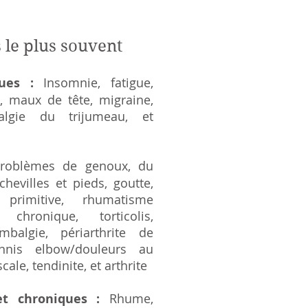
 le plus souvent
ques :
Insomnie, fatigue,
n, maux de tête, migraine,
vralgie du trijumeau, et
roblèmes de genoux, du
chevilles et pieds
​,
g
outte,
primitive, rhumatisme
 chronique, torticolis,
mbalgie, périarthrite de
ennis elbow/
douleurs au
scale
, tendinite
, et
arthrite
 et chroniques :
Rhume,