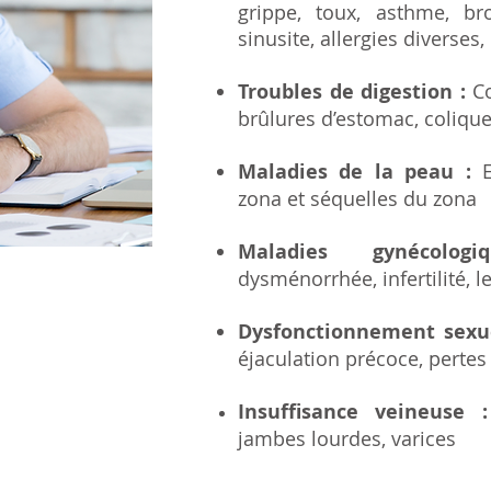
grippe, toux, asthme, bron
sinusite, allergies diverses
,
Troubles de digestion :
Co
brûlures d’estomac, coliques
Maladies de la peau :
E
zona et séquelles du zona
Maladies gynécolog
dysménorrhée, infertilité,
Dysfonctionnement sexue
éjaculation précoce, perte
Insuffisance veineuse :
jambes lourdes, varices