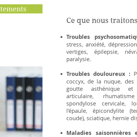
itements
Ce que nous traitons
Troubles psychosomati
stress, anxiété, dépressio
vertiges, épilepsie, né
paralysie.
Troubles douloureux :
P
coccyx, de la nuque, des 
goutte asthénique et 
articulaire, rhumatisme
spondylose cervicale, lo
l’épaule, épicondylite (t
coude)
, sciatique
, hernie di
Maladies saisonnières