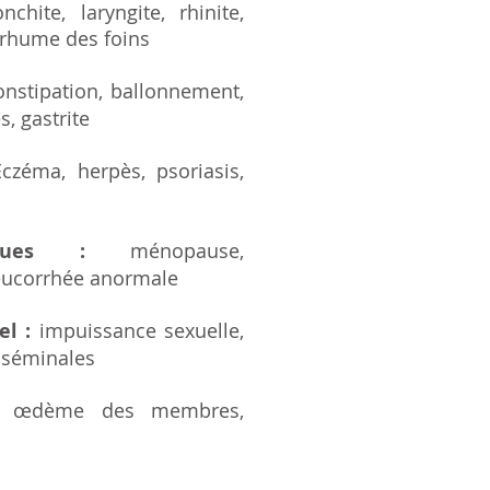
chite, laryngite, rhinite,
 rhume des foins
nstipation, ballonnement,
, gastrite
czéma, herpès, psoriasis,
iques :
ménopause,
 leucorrhée anormale
l :
impuissance sexuelle,
s séminales
œdème des membres,