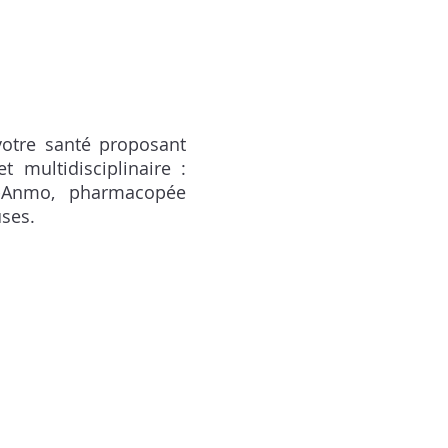
otre santé proposant
t multidisciplinaire :
a-Anmo, pharmacopée
uses.