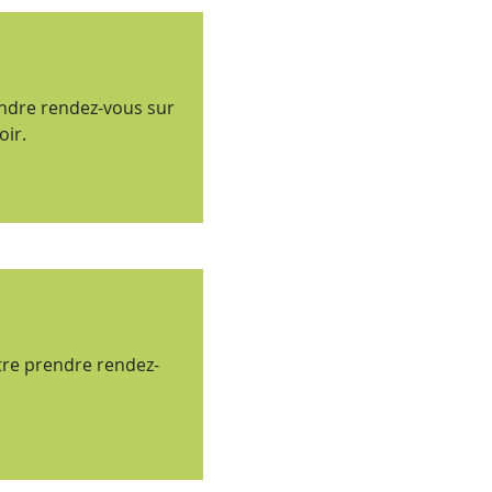
endre rendez-vous sur
oir.
tre prendre rendez-