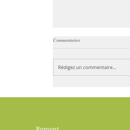
Vacances d'été
Commentaires
Le cabinet sera fermé du 13
juillet au 1er août 2026. Vous
pouvez sans autre prendre
Rédigez un commentaire...
rendez-vous sur notre site
internet ou OneDoc et nous
réjouissons de vous revoir.
Romont