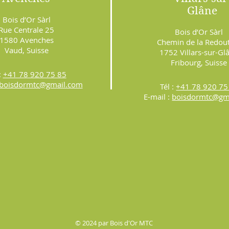
Glâne
Bois d’Or Sàrl
Rue Centrale 25
Bois d’Or Sàrl
1580 Avenches
Chemin de la Redou
Vaud, Suisse
1752 Villars-sur-Gl
Fribourg, Suisse
:
+41 78 920 75 85
boisdormtc@gm
ail.com
Tél :
+41 78 920 75
E-mail :
boisdormtc@gm
© 2024
par Bois d'Or MTC