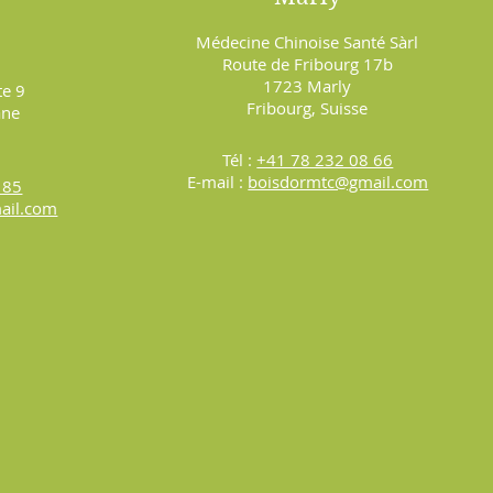
Médecine Chinoise Santé Sàrl
Route de Fribourg 17b
1723 Marly
te 9
Fribourg, Suisse
âne
Tél :
+41 78 232 08 66
E-mail :
boisdormtc@gmail.com
 85
ail.com